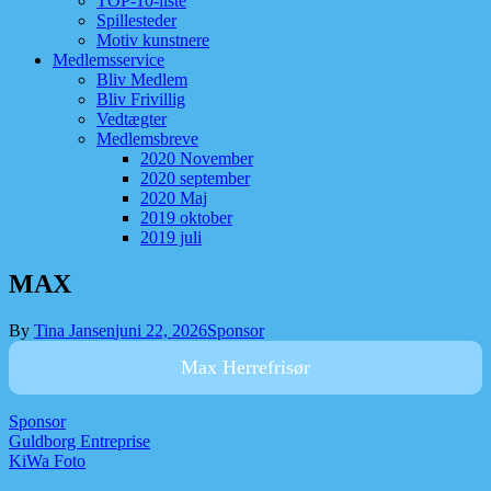
TOP-10-liste
Spillesteder
Motiv kunstnere
Medlemsservice
Bliv Medlem
Bliv Frivillig
Vedtægter
Medlemsbreve
2020 November
2020 september
2020 Maj
2019 oktober
2019 juli
MAX
By
Tina Jansen
juni 22, 2026
Sponsor
Max Herrefrisør
Sponsor
Indlægsnavigation
Guldborg Entreprise
KiWa Foto