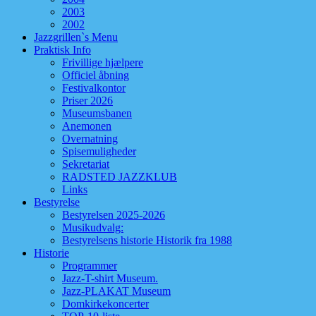
2003
2002
Jazzgrillen`s Menu
Praktisk Info
Frivillige hjælpere
Officiel åbning
Festivalkontor
Priser 2026
Museumsbanen
Anemonen
Overnatning
Spisemuligheder
Sekretariat
RADSTED JAZZKLUB
Links
Bestyrelse
Bestyrelsen 2025-2026
Musikudvalg:
Bestyrelsens historie Historik fra 1988
Historie
Programmer
Jazz-T-shirt Museum.
Jazz-PLAKAT Museum
Domkirkekoncerter