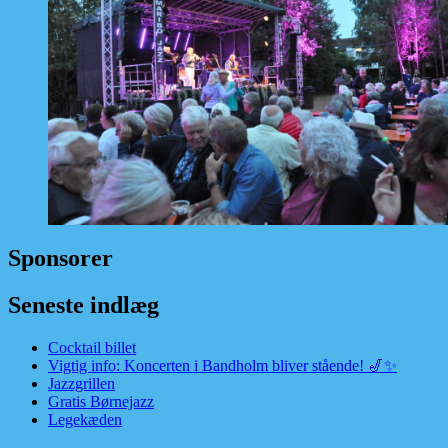
Sponsorer
Seneste indlæg
Cocktail billet
Vigtig info: Koncerten i Bandholm bliver stående! 🎷✨
Jazzgrillen
Gratis Børnejazz
Legekæden