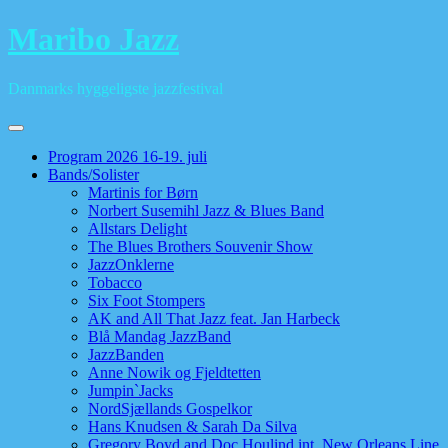
Skip
Maribo Jazz
to
content
Danmarks hyggeligste jazzfestival
Program 2026 16-19. juli
Bands/Solister
Martinis for Børn
Norbert Susemihl Jazz & Blues Band
Allstars Delight
The Blues Brothers Souvenir Show
JazzOnklerne
Tobacco
Six Foot Stompers
AK and All That Jazz feat. Jan Harbeck
Blå Mandag JazzBand
JazzBanden
Anne Nowik og Fjeldtetten
Jumpin`Jacks
NordSjællands Gospelkor
Hans Knudsen & Sarah Da Silva
Gregory Boyd and Doc Houlind int. New Orleans Line