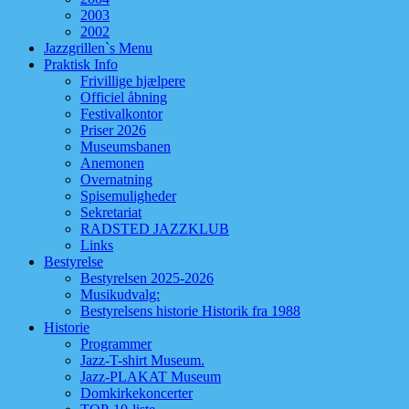
2003
2002
Jazzgrillen`s Menu
Praktisk Info
Frivillige hjælpere
Officiel åbning
Festivalkontor
Priser 2026
Museumsbanen
Anemonen
Overnatning
Spisemuligheder
Sekretariat
RADSTED JAZZKLUB
Links
Bestyrelse
Bestyrelsen 2025-2026
Musikudvalg:
Bestyrelsens historie Historik fra 1988
Historie
Programmer
Jazz-T-shirt Museum.
Jazz-PLAKAT Museum
Domkirkekoncerter