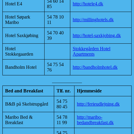
54 60 14
Hotel E4
http://hotele4.dk
85
Hotel Søpark
54 78 10
http://millinghotels.dk
Maribo
11
54 70 40
Hotel Saxkjøbing
http://hotel-saxkjobing.dk
39
Hotel
Stokkegården Hotel
Stokkegaarden
Apartments
54 75 54
Bandholm Hotel
http://bandholmhotel.dk
76
Bed and Breakfast
Tlf. nr.
Hjemmeside
54 75
B&B på Skelstrupgård
http://ferieudlejning.dk
80 45
Maribo Bed &
54 78
http://maribo-
Breakfast
11 99
bedandbreakfast.dk
54 75