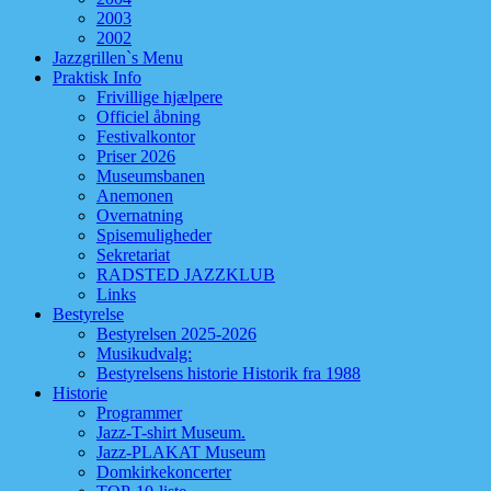
2003
2002
Jazzgrillen`s Menu
Praktisk Info
Frivillige hjælpere
Officiel åbning
Festivalkontor
Priser 2026
Museumsbanen
Anemonen
Overnatning
Spisemuligheder
Sekretariat
RADSTED JAZZKLUB
Links
Bestyrelse
Bestyrelsen 2025-2026
Musikudvalg:
Bestyrelsens historie Historik fra 1988
Historie
Programmer
Jazz-T-shirt Museum.
Jazz-PLAKAT Museum
Domkirkekoncerter