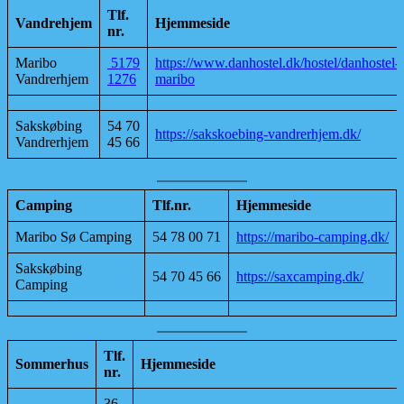
Tlf.
Vandrehjem
Hjemmeside
nr.
Maribo
5179
https://www.danhostel.dk/hostel/danhostel-
Vandrerhjem
1276
maribo
Sakskøbing
54 70
https://sakskoebing-vandrerhjem.dk/
Vandrerhjem
45 66
Camping
Tlf.nr.
Hjemmeside
Maribo Sø Camping
54 78 00 71
https://maribo-camping.dk/
Sakskøbing
54 70 45 66
https://saxcamping.dk/
Camping
Tlf.
Sommerhus
Hjemmeside
nr.
36