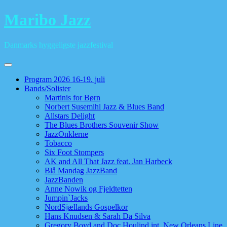
Skip
Maribo Jazz
to
content
Danmarks hyggeligste jazzfestival
Program 2026 16-19. juli
Bands/Solister
Martinis for Børn
Norbert Susemihl Jazz & Blues Band
Allstars Delight
The Blues Brothers Souvenir Show
JazzOnklerne
Tobacco
Six Foot Stompers
AK and All That Jazz feat. Jan Harbeck
Blå Mandag JazzBand
JazzBanden
Anne Nowik og Fjeldtetten
Jumpin`Jacks
NordSjællands Gospelkor
Hans Knudsen & Sarah Da Silva
Gregory Boyd and Doc Houlind int. New Orleans Line