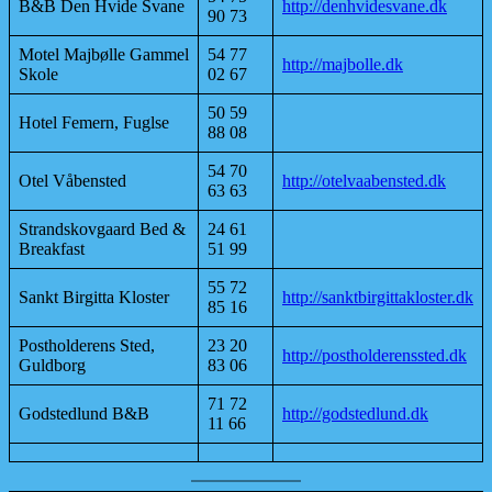
B&B Den Hvide Svane
http://denhvidesvane.dk
90 73
Motel Majbølle Gammel
54 77
http://majbolle.dk
Skole
02 67
50 59
Hotel Femern, Fuglse
88 08
54 70
Otel Våbensted
http://otelvaabensted.dk
63 63
Strandskovgaard Bed &
24 61
Breakfast
51 99
55 72
Sankt Birgitta Kloster
http://sanktbirgittakloster.dk
85 16
Postholderens Sted,
23 20
http://postholderenssted.dk
Guldborg
83 06
71 72
Godstedlund B&B
http://godstedlund.dk
11 66