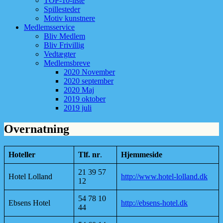
TOP-10-liste
Spillesteder
Motiv kunstnere
Medlemsservice
Bliv Medlem
Bliv Frivillig
Vedtægter
Medlemsbreve
2020 November
2020 september
2020 Maj
2019 oktober
2019 juli
Overnatning
Hoteller
Tlf. nr
.
Hjemmeside
21 39 57
Hotel Lolland
http://www.hotel-lolland.dk
12
54 78 10
Ebsens Hotel
http://ebsens-hotel.dk
44