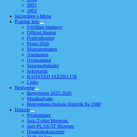
2003
2002
Jazzgrillen`s Menu
Praktisk Info
Frivillige hjælpere
Officiel åbning
Festivalkontor
Priser 2026
Museumsbanen
Anemonen
Overnatning
Spisemuligheder
Sekretariat
RADSTED JAZZKLUB
Links
Bestyrelse
Bestyrelsen 2025-2026
Musikudvalg:
Bestyrelsens historie Historik fra 1988
Historie
Programmer
Jazz-T-shirt Museum.
Jazz-PLAKAT Museum
Domkirkekoncerter