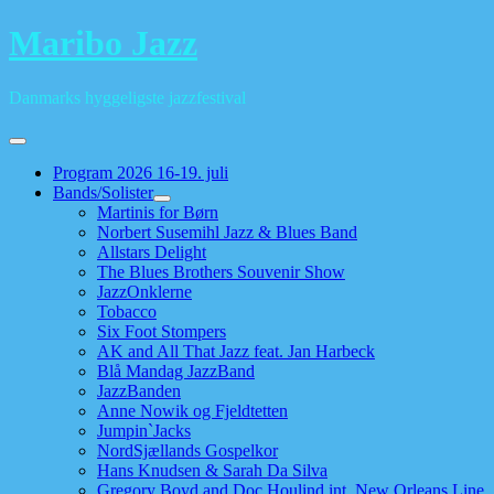
Skip
Maribo Jazz
to
content
Danmarks hyggeligste jazzfestival
Program 2026 16-19. juli
Bands/Solister
Martinis for Børn
Norbert Susemihl Jazz & Blues Band
Allstars Delight
The Blues Brothers Souvenir Show
JazzOnklerne
Tobacco
Six Foot Stompers
AK and All That Jazz feat. Jan Harbeck
Blå Mandag JazzBand
JazzBanden
Anne Nowik og Fjeldtetten
Jumpin`Jacks
NordSjællands Gospelkor
Hans Knudsen & Sarah Da Silva
Gregory Boyd and Doc Houlind int. New Orleans Line