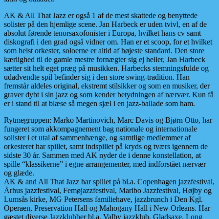
AK & All That Jazz er også 1 af de mest skattede og benyttede
solister på den hjemlige scene. Jan Harbeck er uden tvivl, en af de
absolut førende tenorsaxofonister i Europa, hvilket hans cv samt
diskografi i den grad også vidner om. Han er et scoop, for et hvilket
som helst orkester, soloerne er altid af højeste standard. Den store
kærlighed til de gamle mestre fornægter sig ej heller, Jan Harbeck
sætter sit helt eget præg på musikken. Harbecks stemningsfulde og
udadvendte spil befinder sig i den store swing-tradition. Han
fremstår aldeles original, ekstremt stilsikker og som en musiker, der
graver dybt i sin jazz og som kender betydningen af nærvær. Kun få
er i stand til at blæse så megen sjæl i en jazz-ballade som ham.
Rytmegruppen: Marko Martinovich, Marc Davis og Bjørn Otto, har
fungeret som akkompagnement bag nationale og internationale
solister i et utal af sammenhænge, og samtlige medlemmer af
orkesteret har spillet, samt indspillet på kryds og tværs igennem de
sidste 30 år. Sammen med AK nyder de i denne konstellation, at
spille “klassikerne” i egne arrangementer, med indforstået nærvær
og glæde.
AK & and All That Jazz har spillet på bl.a. Copenhagen jazzfestival,
Århus jazzfestival, Femøjazzfestival, Maribo Jazzfestival, Højby og
Lumsås kirke, MG Petersens familiehave, jazzbrunch i Den Kgl.
Operaen, Preservation Hall og Mahogany Hall i New Orleans. Har
gæstet diverse Jazzklubber bl.a. Valby jazzklub, Gladsaxe, Long