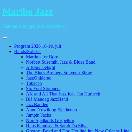
Skip
Maribo Jazz
to
content
Danmarks hyggeligste jazzfestival
Program 2026 16-19. juli
Bands/Solister
Martinis for Børn
Norbert Susemihl Jazz & Blues Band
Allstars Delight
The Blues Brothers Souvenir Show
JazzOnklerne
Tobacco
Six Foot Stompers
AK and All That Jazz feat. Jan Harbeck
Blå Mandag JazzBand
JazzBanden
Anne Nowik og Fjeldtetten
Jumpin`Jacks
NordSjællands Gospelkor
Hans Knudsen & Sarah Da Silva
Gregory Boyd and Doc Houlind int. New Orleans Line