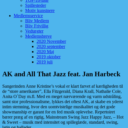
TOP-10-liste
Spillesteder
Motiv kunstnere
Medlemsservice
Bliv Medlem
Bliv Frivillig
Vedtægter
Medlemsbreve
2020 November
2020 september
2020 Maj
2019 oktober
2019 juli
AK and All That Jazz feat. Jan Harbeck
Sangerinden Anne Kristine’s vokal er klart farvet af kærligheden til
de “store amerikaner”, Ella Fitzgerald, Diana Krall, Nathalie Cole,
Anita O`Day m.fl. Med en meget nærværende og varm udstråling,
samt stor professionalisme, lykkes det oftest AK, at skabe en yderst
intim stemning, hvor den uomtvistelige musikalitet og det gode
showmanship er garant for en fed musik oplevelse. Repertoiret
bærer præg af en rigtig, Mainstream Swing Jazz Happy Jazz, – Hot
& Sweet – musik med intensitet og spilleglæde, standard, swing,
latin og ballader.