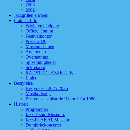
2003
2002
Jazzgrillen`s Menu
Praktisk Info
Frivillige hjælpere
Officiel åbning
Festivalkontor
Priser 2026
Museumsbanen
Anemonen
Overnatning
Spisemuligheder
Sekretariat
RADSTED JAZZKLUB
Links
Bestyrelse
Bestyrelsen 2025-2026
Musikudvalg:
Bestyrelsens historie Historik fra 1988
Historie
Programmer
Jazz-T-shirt Museum.
Jazz-PLAKAT Museum
Domkirkekoncerter