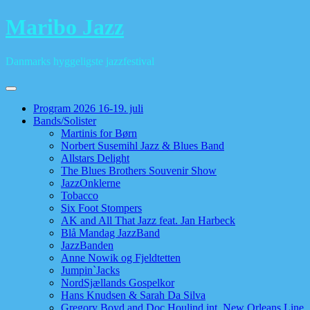
Skip
Maribo Jazz
to
content
Danmarks hyggeligste jazzfestival
Program 2026 16-19. juli
Bands/Solister
Martinis for Børn
Norbert Susemihl Jazz & Blues Band
Allstars Delight
The Blues Brothers Souvenir Show
JazzOnklerne
Tobacco
Six Foot Stompers
AK and All That Jazz feat. Jan Harbeck
Blå Mandag JazzBand
JazzBanden
Anne Nowik og Fjeldtetten
Jumpin`Jacks
NordSjællands Gospelkor
Hans Knudsen & Sarah Da Silva
Gregory Boyd and Doc Houlind int. New Orleans Line