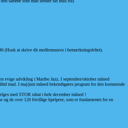
er den samme som man sender sin mail fra)
36 (Husk at skrive dit medlemsnavn i bemærkningsfeltet).
 den evige udvikling i Maribo Jazz. I september/oktober måned
 måltid mad. I maj/juni måned bekendtgøres program for den kommende
n sælges med STOR rabat i hele december måned !
 og de over 120 frivillige hjælpere, som er fundamentet for en