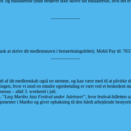
nr. og mailadresse (man behøver ikke skrive sin mailadresse, hvis det 
usk at skrive dit medlemsnavn i bemærkningsfeltet). Mobil Pay til: 783
kraft af dit medlemskab også en stemme, og kan være med til at påvirke
mlingen, hvor vi mod en mindre egenbetaling er vært ved et beskedent
reau – altid 3. weekend i juli.
. “
Læg Maribo Jazz Festival under Juletræet”
, hvor festival-billette
ementer i Maribo og giver opbakning til den hårdt arbejdende bestyrelse