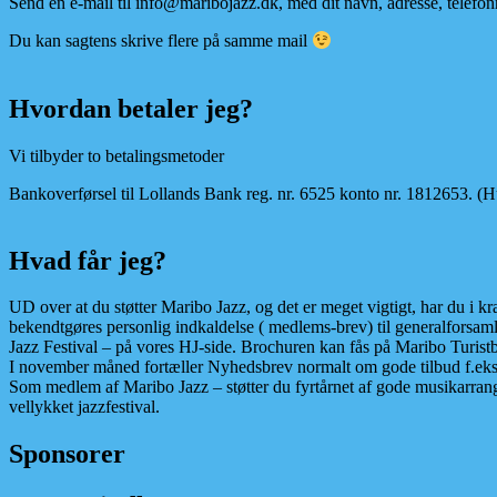
Send en e-mail til info@maribojazz.dk, med dit navn, adresse, telefon
Du kan sagtens skrive flere på samme mail
Hvordan betaler jeg?
Vi tilbyder to betalingsmetoder
Bankoverførsel til Lollands Bank reg. nr. 6525 konto nr. 1812653. (H
Hvad får jeg?
UD over at du støtter Maribo Jazz, og det er meget vigtigt, har du i 
bekendtgøres personlig indkaldelse ( medlems-brev) til generalforsa
Jazz Festival – på vores HJ-side. Brochuren kan fås på Maribo Turistbu
I november måned fortæller Nyhedsbrev normalt om gode tilbud f.eks
Som medlem af Maribo Jazz – støtter du fyrtårnet af gode musikarrang
vellykket jazzfestival.
Sponsorer