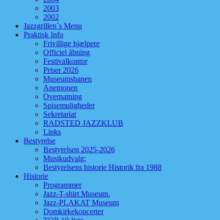
2003
2002
Jazzgrillen`s Menu
Praktisk Info
Frivillige hjælpere
Officiel åbning
Festivalkontor
Priser 2026
Museumsbanen
Anemonen
Overnatning
Spisemuligheder
Sekretariat
RADSTED JAZZKLUB
Links
Bestyrelse
Bestyrelsen 2025-2026
Musikudvalg:
Bestyrelsens historie Historik fra 1988
Historie
Programmer
Jazz-T-shirt Museum.
Jazz-PLAKAT Museum
Domkirkekoncerter