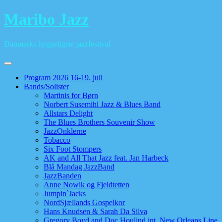
Skip
Maribo Jazz
to
content
Danmarks hyggeligste jazzfestival
Program 2026 16-19. juli
Bands/Solister
Martinis for Børn
Norbert Susemihl Jazz & Blues Band
Allstars Delight
The Blues Brothers Souvenir Show
JazzOnklerne
Tobacco
Six Foot Stompers
AK and All That Jazz feat. Jan Harbeck
Blå Mandag JazzBand
JazzBanden
Anne Nowik og Fjeldtetten
Jumpin`Jacks
NordSjællands Gospelkor
Hans Knudsen & Sarah Da Silva
Gregory Boyd and Doc Houlind int. New Orleans Line