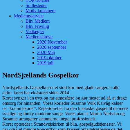
TOP-10-liste
Spillesteder
Motiv kunstnere
Medlemsservice
Bliv Medlem
Bliv Frivillig
Vedtægter
Medlemsbreve
2020 November
2020 september
2020 Maj
2019 oktober
2019 juli
NordSjællands Gospelkor
Nordsjællands Gospelkor er et stort kor med glade sangere i alle
aldre. koret har eksisteret siden 2014.
Koret synger i en tryg og rar atmosfære og gør meget ud af, at drage
omsorg for hinanden. Vores korleder Susanne Wiik Kalvåg kalder
os “krammekoret”. Repertoiret er fra den klassiske gospel til de mere
svedige og funky moderne sange. Vores pianist Martin Nielsson og
Susanne arrangerer stemmerne meget professionelt.
Koret optræder i Strandvejskirken til bl.a. gospelgudstjenester. Vi
har også et mindre koncertkor som kræver optagelsesprøve da det