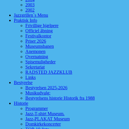
2003
2002
Jazzgrillen`s Menu
Praktisk Info
Frivillige hjælpere
Officiel åbning
Festivalkontor
Priser 2026
Museumsbanen
Anemonen
Overnatning
Spisemuligheder
Sekretariat
RADSTED JAZZKLUB
Links
Bestyrelse
Bestyrelsen 2025-2026
Musikudvalg:
Bestyrelsens historie Historik fra 1988
Historie
Programmer
Jazz-T-shirt Museum.
Jazz-PLAKAT Museum
Domkirkekoncerter